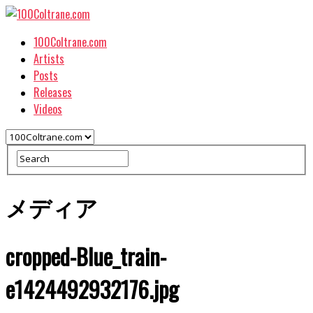
100Coltrane.com
Artists
Posts
Releases
Videos
メディア
cropped-Blue_train-
e1424492932176.jpg