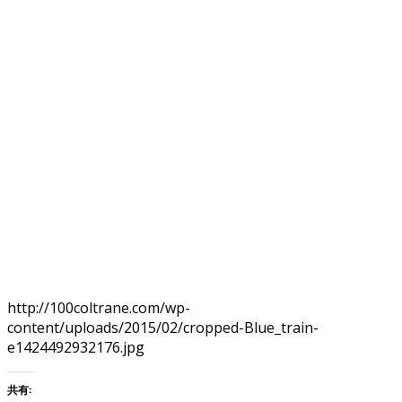
http://100coltrane.com/wp-
content/uploads/2015/02/cropped-Blue_train-
e1424492932176.jpg
共有: