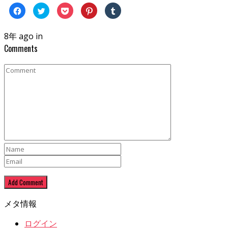
Facebook
ク
ク
ク
ク
で
リ
リ
リ
リ
共
ッ
ッ
ッ
ッ
有
ク
ク
ク
ク
す
し
し
し
し
8年 ago in
る
て
て
て
て
に
Twitter
Pocket
Pinterest
Tumblr
Comments
は
で
で
で
で
ク
共
シ
共
共
リ
有
ェ
有
有
ッ
(新
ア
(新
(新
ク
し
(新
し
し
し
い
し
い
い
て
ウ
い
ウ
ウ
く
ィ
ウ
ィ
ィ
だ
ン
ィ
ン
ン
さ
ド
ン
ド
ド
い
ウ
ド
ウ
ウ
(新
で
ウ
で
で
し
開
で
開
開
い
き
開
き
き
ウ
ま
き
ま
ま
ィ
す)
ま
す)
す)
ン
す)
ド
ウ
で
開
き
ま
す)
メタ情報
ログイン