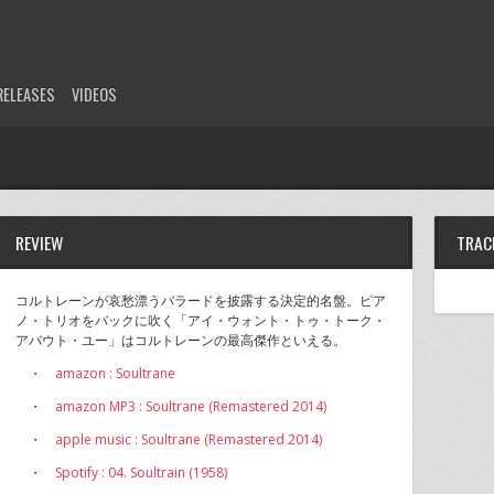
RELEASES
VIDEOS
REVIEW
TRAC
コルトレーンが哀愁漂うバラードを披露する決定的名盤。ピア
ノ・トリオをバックに吹く「アイ・ウォント・トゥ・トーク・
アバウト・ユー」はコルトレーンの最高傑作といえる。
・
amazon : Soultrane
・
amazon MP3 : Soultrane (Remastered 2014)
・
apple music : Soultrane (Remastered 2014)
・
Spotify : 04. Soultrain (1958)