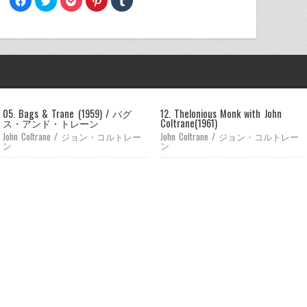
で
リ
リ
リ
リ
共
ッ
ッ
ッ
ッ
有
ク
ク
ク
ク
す
し
し
し
し
る
て
て
て
て
に
Twitter
Pocket
Pinterest
Tumblr
は
で
で
で
で
ク
共
シ
共
共
リ
有
ェ
有
有
ッ
(新
ア
(新
(新
ク
し
(新
し
し
し
い
し
い
い
て
ウ
い
ウ
ウ
05. Bags & Trane (1959) / バグ
12. Thelonious Monk with John
く
ィ
ウ
ィ
ィ
ス・アンド・トレーン
Coltrane(1961)
だ
ン
ィ
ン
ン
さ
ド
ン
ド
ド
John Coltrane / ジョン・コルトレー
John Coltrane / ジョン・コルトレー
い
ウ
ド
ウ
ウ
ン
ン
(新
で
ウ
で
で
し
開
で
開
開
い
き
開
き
き
ウ
ま
き
ま
ま
ィ
す)
ま
す)
す)
ン
す)
ド
ウ
で
開
き
ま
す)