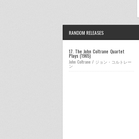
RANDOM RELEASES
17. The John Coltrane Quartet
Plays (1965)
John Coltrane / ジョン・コルトレー
ン